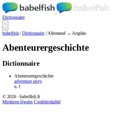
Dictionnaire
babelfish
/
Dictionnaire
/
Allemand → Anglais
Abenteurergeschichte
Dictionnaire
Abenteurergeschichte
adventure story
n.
f
© 2026 · babelfish.fr
Mentions légales
Confidentialité