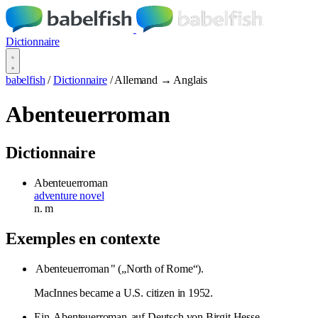
Dictionnaire
babelfish
/
Dictionnaire
/
Allemand → Anglais
Abenteuerroman
Dictionnaire
Abenteuerroman
adventure novel
n.
m
Exemples en contexte
Abenteuerroman
" („North of Rome“).
MacInnes became a U.S. citizen in 1952.
Ein
Abenteuerroman
auf Deutsch von Birgit Hesse