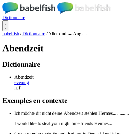
Dictionnaire
babelfish
/
Dictionnaire
/
Allemand → Anglais
Abendzeit
Dictionnaire
Abendzeit
evening
n.
f
Exemples en contexte
Ich möchte dir nicht deine
Abendzeit
stehlen Hermes..............
I would like to steal your night time friends Hermes...
Guten morgen mein Freund. Bei uns in Deutschland ist es