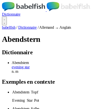
Dictionnaire
babelfish
/
Dictionnaire
/
Allemand → Anglais
Abendstern
Dictionnaire
Abendstern
evening star
n.
m
Exemples en contexte
Abendstern
Topf
Evening
Star
Pot
Abendstern
Salbe