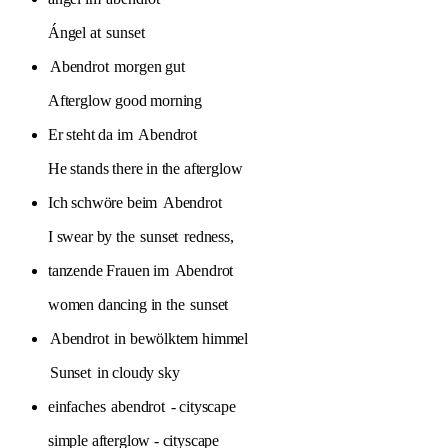
Ángel at
sunset
Abendrot
morgen gut
Afterglow good morning
Er steht da im
Abendrot
He stands there in the afterglow
Ich schwöre beim
Abendrot
I swear by the
sunset
redness,
tanzende Frauen im
Abendrot
women dancing in the
sunset
Abendrot
in bewölktem himmel
Sunset
in cloudy sky
einfaches
abendrot
- cityscape
simple afterglow - cityscape