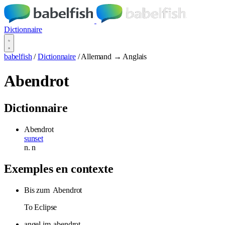
Dictionnaire
babelfish
/
Dictionnaire
/
Allemand → Anglais
Abendrot
Dictionnaire
Abendrot
sunset
n.
n
Exemples en contexte
Bis zum
Abendrot
To Eclipse
angel im
abendrot