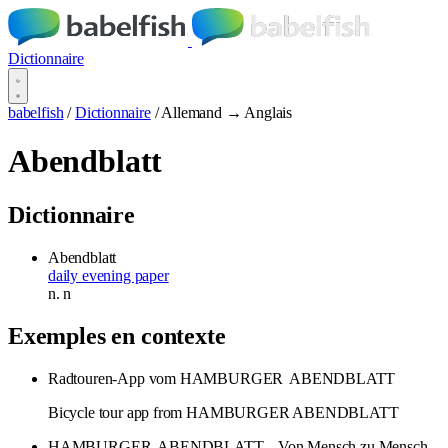
Dictionnaire
babelfish
/
Dictionnaire
/
Allemand → Anglais
Abendblatt
Dictionnaire
Abendblatt
daily evening paper
n.
n
Exemples en contexte
Radtouren-App vom HAMBURGER
ABENDBLATT
Bicycle tour app from HAMBURGER ABENDBLATT
HAMBURGER
ABENDBLATT
- Von Mensch zu Mensch