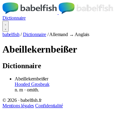
Dictionnaire
babelfish
/
Dictionnaire
/
Allemand → Anglais
Abeillekernbeißer
Dictionnaire
Abeillekernbeißer
Hooded Grosbeak
n.
m
· ornith.
© 2026 · babelfish.fr
Mentions légales
Confidentialité