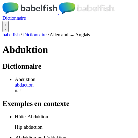
Dictionnaire
babelfish
/
Dictionnaire
/
Allemand → Anglais
Abduktion
Dictionnaire
Abduktion
abduction
n.
f
Exemples en contexte
Hüfte
Abduktion
Hip
abduction
Abduktion
und Adduktion.