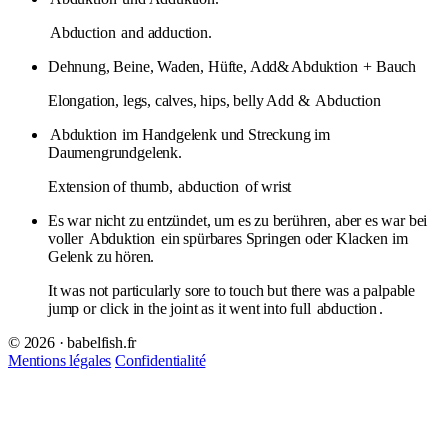
Abduction
and adduction.
Dehnung, Beine, Waden, Hüfte, Add&
Abduktion
+ Bauch
Elongation, legs, calves, hips, belly Add &
Abduction
Abduktion
im Handgelenk und Streckung im
Daumengrundgelenk.
Extension of thumb,
abduction
of wrist
Es war nicht zu entzündet, um es zu berühren, aber es war bei
voller
Abduktion
ein spürbares Springen oder Klacken im
Gelenk zu hören.
It was not particularly sore to touch but there was a palpable
jump or click in the joint as it went into full
abduction
.
© 2026 · babelfish.fr
Mentions légales
Confidentialité