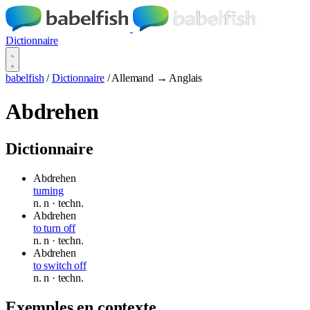
Dictionnaire
babelfish
/
Dictionnaire
/
Allemand → Anglais
Abdrehen
Dictionnaire
Abdrehen
turning
n.
n
· techn.
Abdrehen
to turn off
n.
n
· techn.
Abdrehen
to switch off
n.
n
· techn.
Exemples en contexte