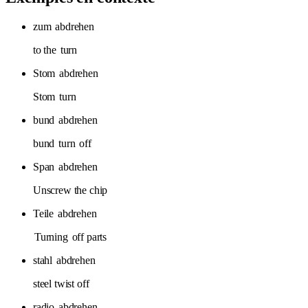
zum
abdrehen
to the
turn
Stom
abdrehen
Stom
turn
bund
abdrehen
bund
turn
off
Span
abdrehen
Unscrew the chip
Teile
abdrehen
Turning
off parts
stahl
abdrehen
steel twist off
radio
abdrehen