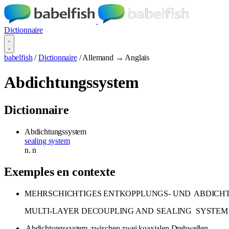
Dictionnaire
babelfish
/
Dictionnaire
/
Allemand → Anglais
Abdichtungssystem
Dictionnaire
Abdichtungssystem
sealing system
n.
n
Exemples en contexte
MEHRSCHICHTIGES ENTKOPPLUNGS- UND
ABDICH
MULTI-LAYER DECOUPLING AND
SEALING
SYSTEM
Abdichtungssystem
zwischen zwei koaxialen Drehwellen