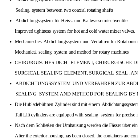
Sealing
system
between two coaxial rotating shafts
Abdichtungssystem
für Heiss- und Kaltwassermischventile.
Improved tightness
system
for hot and cold water mixer valves.
Mechanisches
Abdichtungssystem
und Verfahren für Rotations
Mechanical
sealing
system
and method for rotary machines
CHIRURGISCHES DICHTELEMENT, CHIRURGISCHE 
SURGICAL
SEALING
ELEMENT, SURGICAL
SEAL
, A
ABDICHTUNGSSYSTEM
UND VERFAHREN ZUR ABDI
SEALING
SYSTEM
AND METHOD FOR
SEALING
BY 
Die Hubladebühnen-Zylinder sind mit einem
Abdichtungssyste
Tail Lift cylinders are equipped with
sealing
system
for precise
Nach dem Schließen der Umhausung werden die Fässer über ein
After the exterior housing has been closed, the containers are co