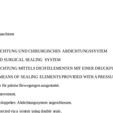
maschinen
DICHTUNG UND CHIRURGISCHES
ABDICHTUNGSSYSTEM
ND SURGICAL
SEALING
SYSTEM
CHTUNG MITTELS DICHTELEMENTEN MIT EINER DRUCKF
MEANS OF
SEALING
ELEMENTS PROVIDED WITH A PRESSU
m
für präzise Bewegungen ausgestattet.
 movement.
 doppeltes
Abdichtungssystem
angeschlossen.
nnected via a
system
using double
seals
.