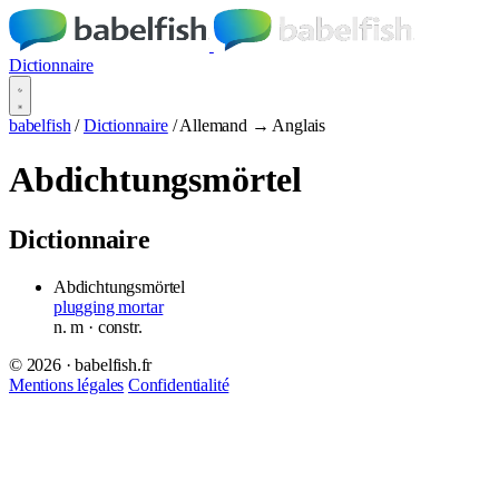
Dictionnaire
babelfish
/
Dictionnaire
/
Allemand → Anglais
Abdichtungsmörtel
Dictionnaire
Abdichtungsmörtel
plugging mortar
n.
m
· constr.
© 2026 · babelfish.fr
Mentions légales
Confidentialité