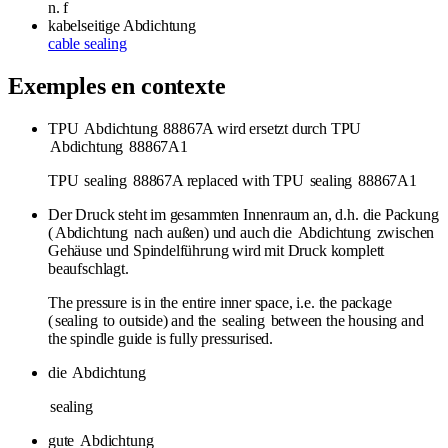
n.
f
kabelseitige Abdichtung
cable sealing
Exemples en contexte
TPU
Abdichtung
88867A wird ersetzt durch TPU
Abdichtung
88867A1
TPU
sealing
88867A replaced with TPU
sealing
88867A1
Der Druck steht im gesammten Innenraum an, d.h. die Packung
(
Abdichtung
nach außen) und auch die
Abdichtung
zwischen
Gehäuse und Spindelführung wird mit Druck komplett
beaufschlagt.
The pressure is in the entire inner space, i.e. the package
(
sealing
to outside) and the
sealing
between the housing and
the spindle guide is fully pressurised.
die
Abdichtung
sealing
gute
Abdichtung