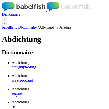
Dictionnaire
babelfish
/
Dictionnaire
/
Allemand → Anglais
Abdichtung
Dictionnaire
Abdichtung
draughtproofing
n.
f
Abdichtung
waterproofing
n.
f
Abdichtung
sealing
n.
f
Abdichtung
seal