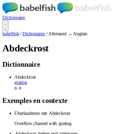
Dictionnaire
babelfish
/
Dictionnaire
/
Allemand → Anglais
Abdeckrost
Dictionnaire
Abdeckrost
grating
n.
n
Exemples en contexte
Überlaufrinne mit
Abdeckrost
Overflow channel with
grating
Abdeckrost
liefern und anbringen.