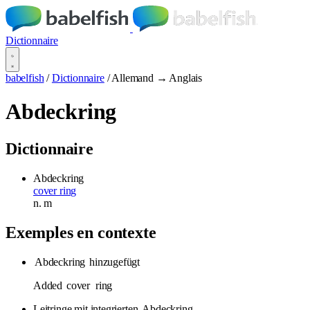
Dictionnaire
babelfish
/
Dictionnaire
/
Allemand → Anglais
Abdeckring
Dictionnaire
Abdeckring
cover ring
n.
m
Exemples en contexte
Abdeckring
hinzugefügt
Added
cover
ring
Leitringe mit integrierten
Abdeckring