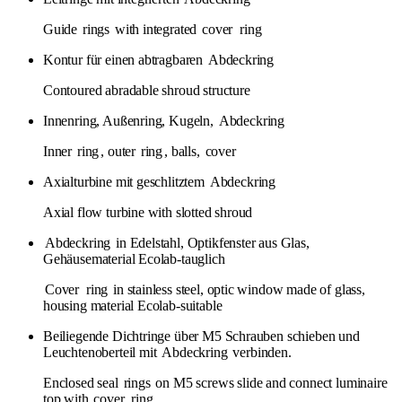
Guide
rings
with integrated
cover
ring
Kontur für einen abtragbaren
Abdeckring
Contoured abradable shroud structure
Innenring, Außenring, Kugeln,
Abdeckring
Inner
ring
, outer
ring
, balls,
cover
Axialturbine mit geschlitztem
Abdeckring
Axial flow turbine with slotted shroud
Abdeckring
in Edelstahl, Optikfenster aus Glas,
Gehäusematerial Ecolab-tauglich
Cover
ring
in stainless steel, optic window made of glass,
housing material Ecolab-suitable
Beiliegende Dichtringe über M5 Schrauben schieben und
Leuchtenoberteil mit
Abdeckring
verbinden.
Enclosed seal
rings
on M5 screws slide and connect luminaire
top with
cover
ring
.