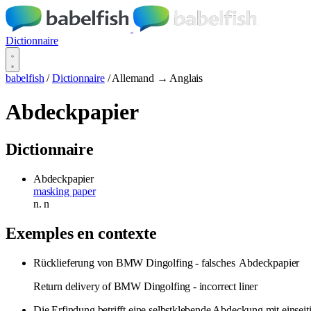
Dictionnaire
babelfish
/
Dictionnaire
/
Allemand → Anglais
Abdeckpapier
Dictionnaire
Abdeckpapier
masking paper
n.
n
Exemples en contexte
Rücklieferung von BMW Dingolfing - falsches
Abdeckpapier
Return delivery of BMW Dingolfing - incorrect liner
Die Erfindung betrifft eine selbstklebende Abdeckung mit einsei