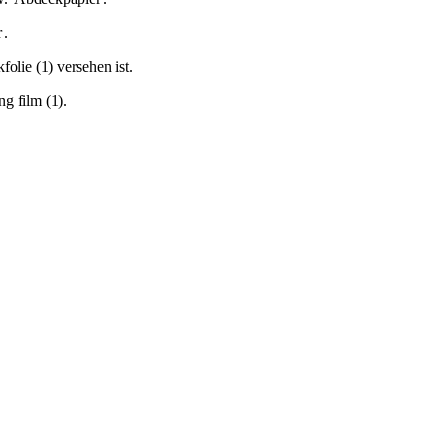
r
.
olie (1) versehen ist.
ng film (1).