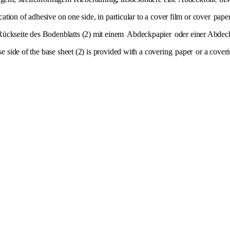
ication of adhesive on one side, in particular to a cover film or cover
pape
Rückseite des Bodenblatts (2) mit einem
Abdeckpapier
oder einer Abdeckf
se side of the base sheet (2) is provided with a covering
paper
or a coveri