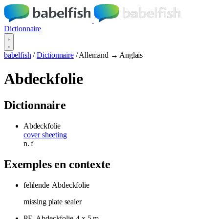
Dictionnaire
babelfish
/
Dictionnaire
/
Allemand → Anglais
Abdeckfolie
Dictionnaire
Abdeckfolie
cover sheeting
n.
f
Exemples en contexte
fehlende
Abdeckfolie
missing plate sealer
PE-
Abdeckfolie
4 x 5 m