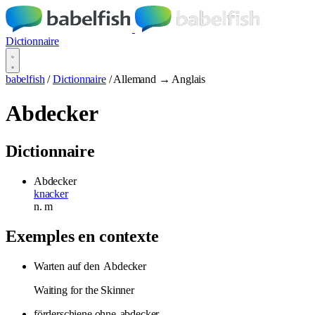
Dictionnaire
babelfish
/
Dictionnaire
/
Allemand → Anglais
Abdecker
Dictionnaire
Abdecker
knacker
n.
m
Exemples en contexte
Warten auf den
Abdecker
Waiting for the Skinner
förderschiene ohne
abdecker