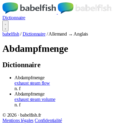
Dictionnaire
babelfish
/
Dictionnaire
/
Allemand → Anglais
Abdampfmenge
Dictionnaire
Abdampfmenge
exhaust steam flow
n.
f
Abdampfmenge
exhaust steam volume
n.
f
© 2026 · babelfish.fr
Mentions légales
Confidentialité