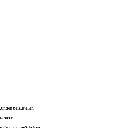
Kunden beizustellen
ustomer
r für das Gewächshaus.