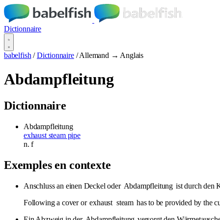
Dictionnaire
babelfish
/
Dictionnaire
/
Allemand → Anglais
Abdampfleitung
Dictionnaire
Abdampfleitung
exhaust steam pipe
n.
f
Exemples en contexte
Anschluss an einen Deckel oder
Abdampfleitung
ist durch den 
Following a cover or
exhaust
steam
has to be provided by the c
Ein Abzweig in der
Abdampfleitung
versorgt den Wärmetausche