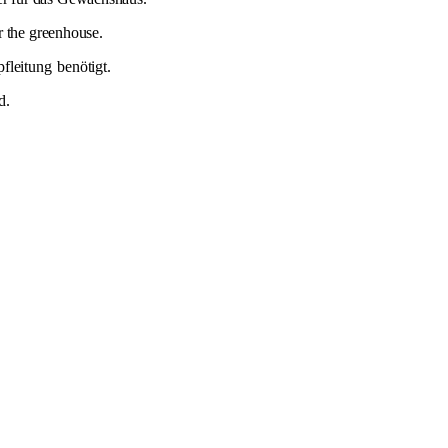
r the greenhouse.
fleitung
benötigt.
d.