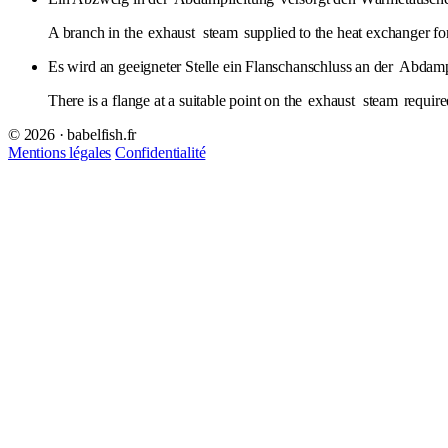
A branch in the
exhaust
steam
supplied to the heat exchanger fo
Es wird an geeigneter Stelle ein Flanschanschluss an der
Abdamp
There is a flange at a suitable point on the
exhaust
steam
require
© 2026 · babelfish.fr
Mentions légales
Confidentialité