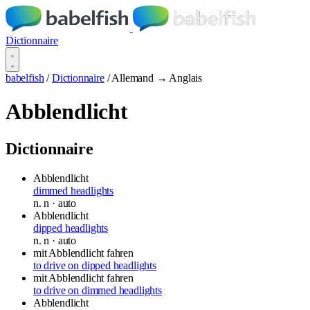
Dictionnaire
babelfish
/
Dictionnaire
/
Allemand → Anglais
Abblendlicht
Dictionnaire
Abblendlicht
dimmed headlights
n.
n
· auto
Abblendlicht
dipped headlights
n.
n
· auto
mit Abblendlicht fahren
to drive on dipped headlights
mit Abblendlicht fahren
to drive on dimmed headlights
Abblendlicht