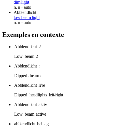
dim light
n.
n
· auto
Abblendlicht
low beam light
n.
n
· auto
Exemples en contexte
Abblendlicht
2
Low
beam
2
Abblendlicht
:
Dipped
-
beam
:
Abblendlicht
li/re
Dipped
headlights
left/right
Abblendlicht
aktiv
Low
beam
active
abblendlicht
bei tag