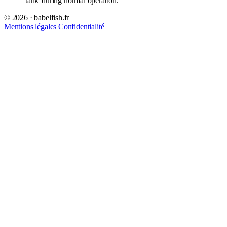
tank
during normal operation.
© 2026 · babelfish.fr
Mentions légales
Confidentialité