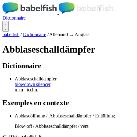
Dictionnaire
babelfish
/
Dictionnaire
/
Allemand → Anglais
Abblaseschalldämpfer
Dictionnaire
Abblaseschalldämpfer
blowdown silencer
n.
m
· techn.
Exemples en contexte
Abblaseöffnung /
Abblaseschalldämpfer
/ Entlüftung
Blow-off / Abblaseschalldämpfer / vent
© 2026 · babelfish.fr