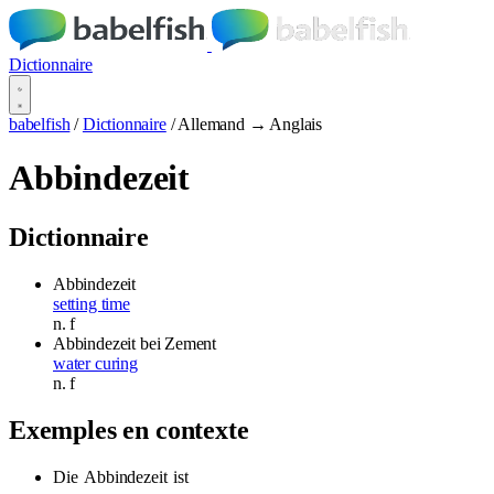
Dictionnaire
babelfish
/
Dictionnaire
/
Allemand → Anglais
Abbindezeit
Dictionnaire
Abbindezeit
setting time
n.
f
Abbindezeit
bei Zement
water curing
n.
f
Exemples en contexte
Die
Abbindezeit
ist