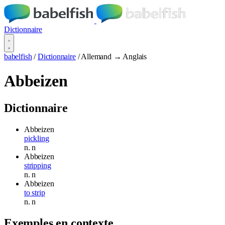
Dictionnaire
babelfish
/
Dictionnaire
/
Allemand → Anglais
Abbeizen
Dictionnaire
Abbeizen
pickling
n.
n
Abbeizen
stripping
n.
n
Abbeizen
to strip
n.
n
Exemples en contexte