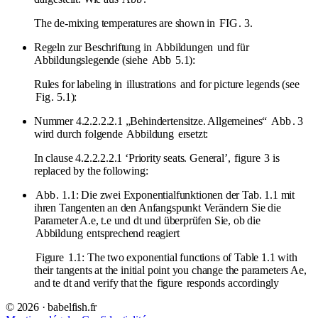
The de-mixing temperatures are shown in
FIG
. 3.
Regeln zur Beschriftung in
Abbildungen
und für
Abbildungslegende (siehe
Abb
5.1):
Rules for labeling in
illustrations
and for picture legends (see
Fig
. 5.1):
Nummer 4.2.2.2.2.1 „Behindertensitze. Allgemeines“
Abb
. 3
wird durch folgende
Abbildung
ersetzt:
In clause 4.2.2.2.2.1 ‘Priority seats. General’,
figure
3 is
replaced by the following:
Abb
. 1.1: Die zwei Exponentialfunktionen der Tab. 1.1 mit
ihren Tangenten an den Anfangspunkt Verändern Sie die
Parameter A.e, t.e und dt und überprüfen Sie, ob die
Abbildung
entsprechend reagiert
Figure
1.1: The two exponential functions of Table 1.1 with
their tangents at the initial point you change the parameters Ae,
and te dt and verify that the
figure
responds accordingly
© 2026 · babelfish.fr