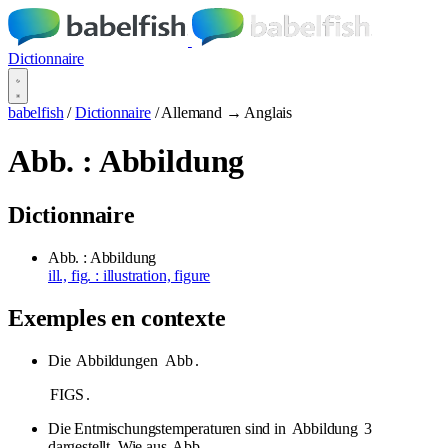
Dictionnaire
babelfish
/
Dictionnaire
/
Allemand → Anglais
Abb. : Abbildung
Dictionnaire
Abb. : Abbildung
ill., fig. : illustration, figure
Exemples en contexte
Die
Abbildungen
Abb
.
FIGS
.
Die Entmischungstemperaturen sind in
Abbildung
3
dargestellt. Wie aus
Abb
.