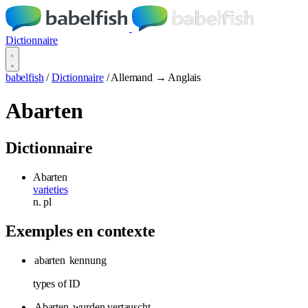
Dictionnaire
babelfish
/
Dictionnaire
/
Allemand → Anglais
Abarten
Dictionnaire
Abarten
varieties
n.
pl
Exemples en contexte
abarten
kennung
types of ID
Abarten
wurden vertauscht