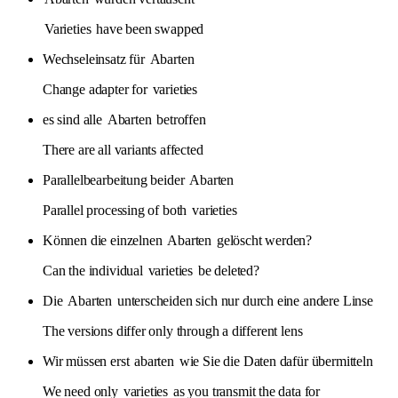
Varieties
have been swapped
Wechseleinsatz für
Abarten
Change adapter for
varieties
es sind alle
Abarten
betroffen
There are all variants affected
Parallelbearbeitung beider
Abarten
Parallel processing of both
varieties
Können die einzelnen
Abarten
gelöscht werden?
Can the individual
varieties
be deleted?
Die
Abarten
unterscheiden sich nur durch eine andere Linse
The versions differ only through a different lens
Wir müssen erst
abarten
wie Sie die Daten dafür übermitteln
We need only
varieties
as you transmit the data for