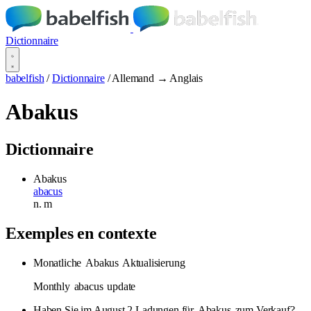
Dictionnaire
babelfish
/
Dictionnaire
/
Allemand → Anglais
Abakus
Dictionnaire
Abakus
abacus
n.
m
Exemples en contexte
Monatliche
Abakus
Aktualisierung
Monthly
abacus
update
Haben Sie im August 2 Ladungen für
Abakus
zum Verkauf?