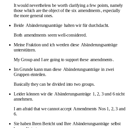
It would nevertheless be worth clarifying a few points, namely
those which are the object of the six
amendments
, especially
the more general ones.
Beide
Abänderungsanträge
halten wir für durchdacht.
Both
amendments
seem well-considered.
Meine Fraktion und ich werden diese
Abänderungsanträge
unterstützen.
My Group and I are going to support these
amendments
.
Im Grunde kann man diese
Abänderungsanträge
in zwei
Gruppen einteilen.
Basically they can be divided into two groups.
Leider können wir die
Abänderungsanträge
1, 2, 3 und 6 nicht
annehmen.
I am afraid that we cannot accept
Amendments
Nos 1, 2, 3 and
6.
Sie haben Ihren Bericht und Ihre
Abänderungsanträge
selbst