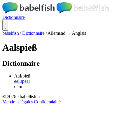
Dictionnaire
babelfish
/
Dictionnaire
/
Allemand → Anglais
Aalspieß
Dictionnaire
Aalspieß
eel spear
n.
m
© 2026 · babelfish.fr
Mentions légales
Confidentialité