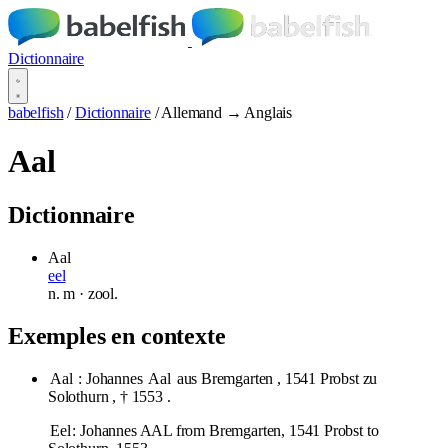
Dictionnaire
babelfish
/
Dictionnaire
/
Allemand → Anglais
Aal
Dictionnaire
Aal
eel
n.
m
· zool.
Exemples en contexte
Aal
: Johannes
Aal
aus Bremgarten , 1541 Probst zu
Solothurn , † 1553 .
Eel
: Johannes AAL from Bremgarten, 1541 Probst to