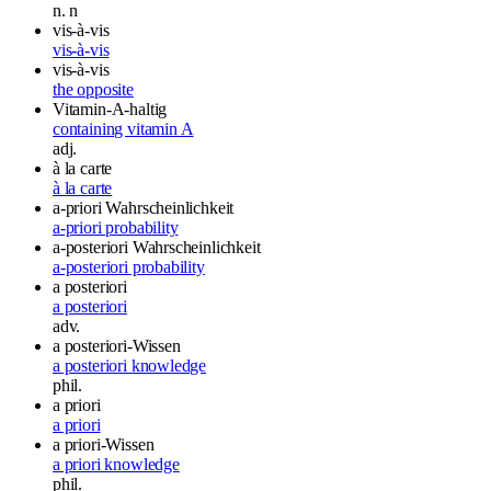
n.
n
vis-à-vis
vis-à-vis
vis-à-vis
the opposite
Vitamin-A-haltig
containing vitamin A
adj.
à la carte
à la carte
a-priori Wahrscheinlichkeit
a-priori probability
a-posteriori Wahrscheinlichkeit
a-posteriori probability
a posteriori
a posteriori
adv.
a posteriori-Wissen
a posteriori knowledge
phil.
a priori
a priori
a priori-Wissen
a priori knowledge
phil.