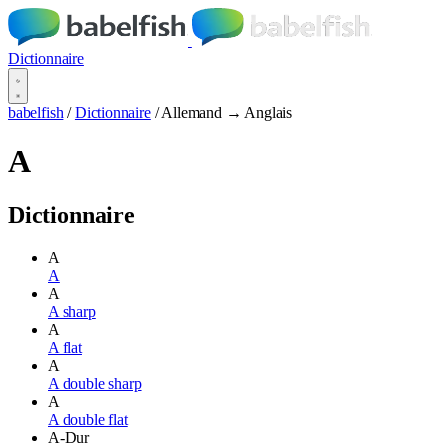
Dictionnaire
babelfish
/
Dictionnaire
/
Allemand → Anglais
A
Dictionnaire
A
A
A
A sharp
A
A flat
A
A double sharp
A
A double flat
A-Dur