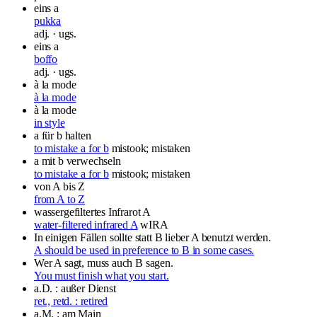
eins a
pukka
adj. · ugs.
eins a
boffo
adj. · ugs.
à la mode
à la mode
à la mode
in style
a für b halten
to mistake a for b
mistook; mistaken
a mit b verwechseln
to mistake a for b
mistook; mistaken
von A bis Z
from A to Z
wassergefiltertes Infrarot A
water-filtered infrared A
wIRA
In einigen Fällen sollte statt B lieber A benutzt werden.
A should be used in preference to B in some cases.
Wer A sagt, muss auch B sagen.
You must finish what you start.
a.D. : außer Dienst
ret., retd. : retired
a.M. : am Main