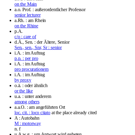
on the Main
a.o. Prof. : außerordentlicher Professor
senior lecturer
a.Rh. : am Rhein
on the Rhine
p.A.
c/o : care of
d.Ä., Sen. : der Ältere, Senior
Sen., sen., Snr, Sr : senior
i.A. : im Auftrag
p.p. : per pro
i.A. : im Auftrag
pro procurationem
i.A. : im Auftrag
by proxy
o.ä. : oder ähnlich
or the like
u.a. : unter anderem
among others
a.a.O. : am angeführten Ort
loc. cit. : loco citato
at the place already cited
A : Autobahn
M : motorway
n.
f
u.A.w.g. : um Antwort wird gebeten