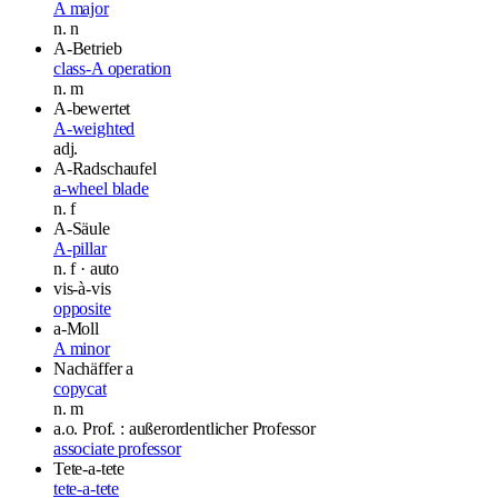
A major
n.
n
A-Betrieb
class-A operation
n.
m
A-bewertet
A-weighted
adj.
A-Radschaufel
a-wheel blade
n.
f
A-Säule
A-pillar
n.
f
· auto
vis-à-vis
opposite
a-Moll
A minor
Nachäffer a
copycat
n.
m
a.o. Prof. : außerordentlicher Professor
associate professor
Tete-a-tete
tete-a-tete