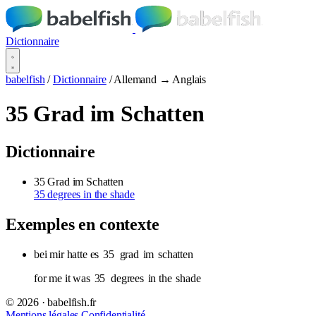
Dictionnaire
babelfish
/
Dictionnaire
/
Allemand → Anglais
35 Grad im Schatten
Dictionnaire
35 Grad im Schatten
35 degrees in the shade
Exemples en contexte
bei mir hatte es
35
grad
im
schatten
for me it was
35
degrees
in the
shade
© 2026 · babelfish.fr
Mentions légales
Confidentialité