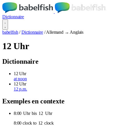
Dictionnaire
babelfish
/
Dictionnaire
/
Allemand → Anglais
12 Uhr
Dictionnaire
12 Uhr
at noon
12 Uhr
12 p.m.
Exemples en contexte
8:00
Uhr
bis
12
Uhr
8:00 clock to
12
clock