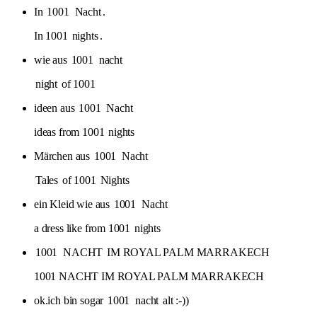
In
1001
Nacht
.
In 1001
nights
.
wie aus
1001
nacht
night
of 1001
ideen aus
1001
Nacht
ideas from 1001
nights
Märchen aus
1001
Nacht
Tales
of 1001
Nights
ein Kleid wie aus
1001
Nacht
a dress like from 1001
nights
1001
NACHT
IM ROYAL PALM MARRAKECH
1001 NACHT IM ROYAL PALM MARRAKECH
ok.ich bin sogar
1001
nacht
alt :-))