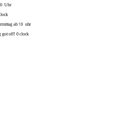
0
Uhr
Clock
mittag ab !
0
uhr
got off! 0 clock