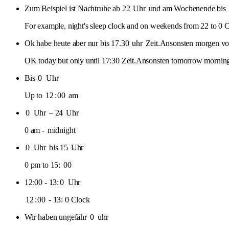
Zum Beispiel ist Nachtruhe ab 22
Uhr
und am Wochenende bis
For example, night's sleep clock and on weekends from 22 to 0 
Ok habe heute aber nur bis 17.30
uhr
Zeit.Ansonsten morgen vor
OK today but only until 17:30 Zeit.Ansonsten tomorrow morning 
Bis
0
Uhr
Up to
12
:
00
am
0
Uhr
– 24
Uhr
0 am -
midnight
0
Uhr
bis 15
Uhr
0 pm to 15:
00
12:00 - 13:
0
Uhr
12
:
00
- 13: 0 Clock
Wir haben ungefähr
0
uhr