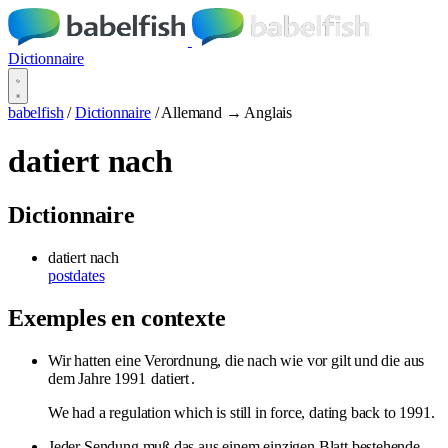
Dictionnaire
babelfish
/
Dictionnaire
/
Allemand → Anglais
datiert nach
Dictionnaire
datiert nach
postdates
Exemples en contexte
Wir hatten eine Verordnung, die nach wie vor gilt und die aus
dem Jahre 1991
datiert
.
We had a regulation which is still in force, dating back to 1991.
Jeder Sendung muß das aus einem einzigen Blatt bestehende,