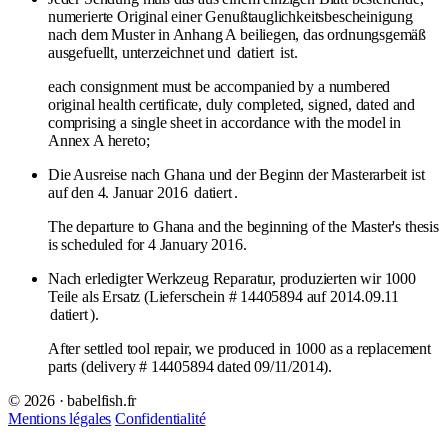
numerierte Original einer Genußtauglichkeitsbescheinigung
nach dem Muster in Anhang A beiliegen, das ordnungsgemäß
ausgefuellt, unterzeichnet und
datiert
ist.
each consignment must be accompanied by a numbered
original health certificate, duly completed, signed, dated and
comprising a single sheet in accordance with the model in
Annex A hereto;
Die Ausreise nach Ghana und der Beginn der Masterarbeit ist
auf den 4. Januar 2016
datiert
.
The departure to Ghana and the beginning of the Master's thesis
is scheduled for 4 January 2016.
Nach erledigter Werkzeug Reparatur, produzierten wir 1000
Teile als Ersatz (Lieferschein # 14405894 auf 2014.09.11
datiert
).
After settled tool repair, we produced in 1000 as a replacement
parts (delivery # 14405894 dated 09/11/2014).
© 2026 · babelfish.fr
Mentions légales
Confidentialité