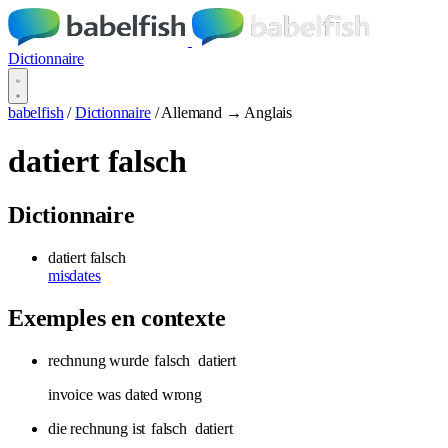
Dictionnaire
babelfish
/
Dictionnaire
/
Allemand → Anglais
datiert falsch
Dictionnaire
datiert falsch
misdates
Exemples en contexte
rechnung wurde
falsch
datiert
invoice was dated wrong
die rechnung ist
falsch
datiert