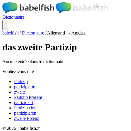
Dictionnaire
babelfish
/
Dictionnaire
/
Allemand → Anglais
das zweite Partizip
Aucune entrée dans le dictionnaire.
Vouliez-vous dire
Partizip
partizipierte
zweite
Partizip Präsens
partizipiert
Partizipation
partizipieren
zweite Potenz
© 2026 · babelfish.fr