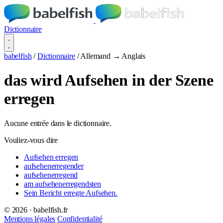
Dictionnaire
babelfish
/
Dictionnaire
/
Allemand → Anglais
das wird Aufsehen in der Szene
erregen
Aucune entrée dans le dictionnaire.
Vouliez-vous dire
Aufsehen erregen
aufsehenerregender
aufsehenerregend
am aufsehenerregendsten
Sein Bericht erregte Aufsehen.
© 2026 · babelfish.fr
Mentions légales
Confidentialité