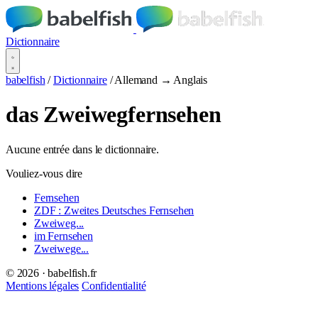
Dictionnaire
babelfish
/
Dictionnaire
/
Allemand → Anglais
das Zweiwegfernsehen
Aucune entrée dans le dictionnaire.
Vouliez-vous dire
Fernsehen
ZDF : Zweites Deutsches Fernsehen
Zweiweg...
im Fernsehen
Zweiwege...
© 2026 · babelfish.fr
Mentions légales
Confidentialité