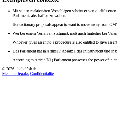
Mit seinen reaktionären Vorschlägen scheint er von qualifiziert
Parlaments abschaffen zu wollen.
Its reactionary proposals appear to want to move away from QMV t
Wer bei einem Verfahren zustimmt, muß auch hinterher bei Verä
Whoever gives assent to a procedure is also entitled to give asse
Das Parlament hat in Artikel 7 Absatz 1 das Initiativrecht und in
According to Article 7(1) Parliament possesses the power of initia
© 2026 · babelfish.fr
Mentions légales
Confidentialité