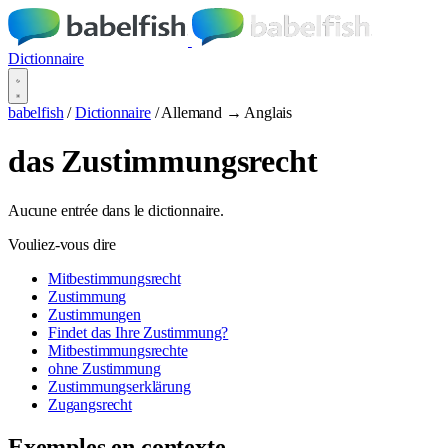
Dictionnaire
babelfish
/
Dictionnaire
/
Allemand → Anglais
das Zustimmungsrecht
Aucune entrée dans le dictionnaire.
Vouliez-vous dire
Mitbestimmungsrecht
Zustimmung
Zustimmungen
Findet das Ihre Zustimmung?
Mitbestimmungsrechte
ohne Zustimmung
Zustimmungserklärung
Zugangsrecht
Exemples en contexte