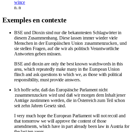
wince
n.
n
Exemples en contexte
BSE und Dioxin sind nur die bekanntesten Schlagwörter in
diesem Zusammenhang. Diese lassen immer wieder viele
Menschen in der Europäischen Union
zusammenzucken
, und
sie stellen Fragen, auf die wir als politisch Verantwortliche
Antworten geben müssen.
BSE and dioxin are only the best known watchwords in this
area, which repeatedly make many in the European Union
flinch and ask questions to which we, as those with political
responsibility, must provide answers.
Ich hoffe sehr, daß das Europäische Parlament nicht
zusammenzucken
wird und daß wir morgen dem Inhalt jener
Anträge zustimmen werden, die in Österreich zum Teil schon
seit zehn Jahren Gesetz sind.
I very much hope the European Parliament will not recoil and
that tomorrow we will approve the content of those
amendments, which have in part already been law in Austria for
the last ten years.