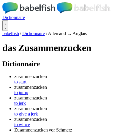
Dictionnaire
babelfish
/
Dictionnaire
/
Allemand → Anglais
das Zusammenzucken
Dictionnaire
zusammenzucken
to start
zusammenzucken
to jump
zusammenzucken
to jerk
zusammenzucken
to give a jerk
zusammenzucken
to wince
Zusammenzucken
vor Schmerz