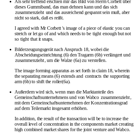
Als sehr treffend erschien mir das Bild von Herrn Corbett über
dieses Gummiband, das man dehnen kann und das sich
zusammenzieht
und das ausreichend gespannt sein muß, aber
nicht so stark, daß es reißt.
I agreed with Mr Corbett 's image of a piece of elastic you can
stretch or let go of and which needs to be
tight
enough but not
so
tight
that it snaps.
Bilderzeugungsgerät nach Anspruch 18, wobei die
Abscheidungseinrichtung (6) den Tragarm (6b) verlängert und
zusammenzieht
, um die Walze (6a) zu verstellen.
The image forming apparatus as set forth in claim 18, wherein
the separating means (6) extends and
contracts
the supporting
arm (6b) to shift the roller(6a).
Außerdem wird sich, wenn man die Marktanteile des
Gemeinschaftsunternehmens und von Wabco
zusammenzieht
,
mit dem Gemeinschaftsunternehmen der Konzentrationsgrad
auf dem Teilemarkt insgesamt erhöhen.
In addition, the result of the transaction will be to increase the
overall level of concentration in the components market creating
high combined market shares for the joint venture and Wabco.