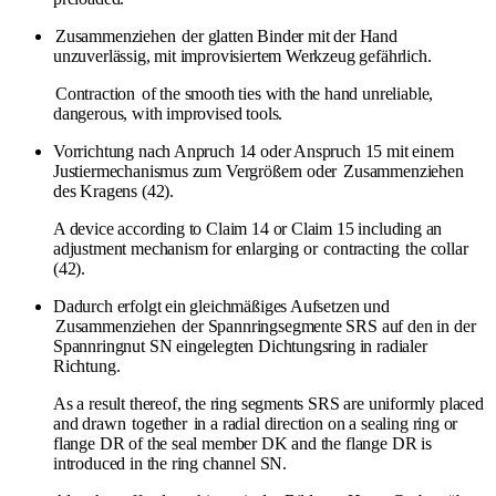
Zusammenziehen
der glatten Binder mit der Hand
unzuverlässig, mit improvisiertem Werkzeug gefährlich.
Contraction
of the smooth ties with the hand unreliable,
dangerous, with improvised tools.
Vorrichtung nach Anpruch 14 oder Anspruch 15 mit einem
Justiermechanismus zum Vergrößern oder
Zusammenziehen
des Kragens (42).
A device according to Claim 14 or Claim 15 including an
adjustment mechanism for enlarging or
contracting
the collar
(42).
Dadurch erfolgt ein gleichmäßiges Aufsetzen und
Zusammenziehen
der Spannringsegmente SRS auf den in der
Spannringnut SN eingelegten Dichtungsring in radialer
Richtung.
As a result thereof, the ring segments SRS are uniformly placed
and drawn
together
in a radial direction on a sealing ring or
flange DR of the seal member DK and the flange DR is
introduced in the ring channel SN.