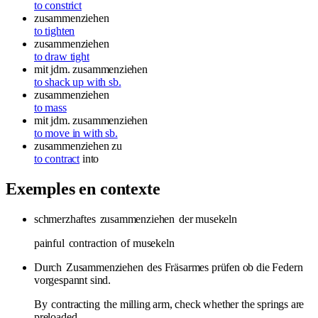
to constrict
zusammenziehen
to tighten
zusammenziehen
to draw tight
mit jdm. zusammenziehen
to shack up with sb.
zusammenziehen
to mass
mit jdm. zusammenziehen
to move in with sb.
zusammenziehen
zu
to contract
into
Exemples en contexte
schmerzhaftes
zusammenziehen
der musekeln
painful
contraction
of musekeln
Durch
Zusammenziehen
des Fräsarmes prüfen ob die Federn
vorgespannt sind.
By
contracting
the milling arm, check whether the springs are
preloaded.