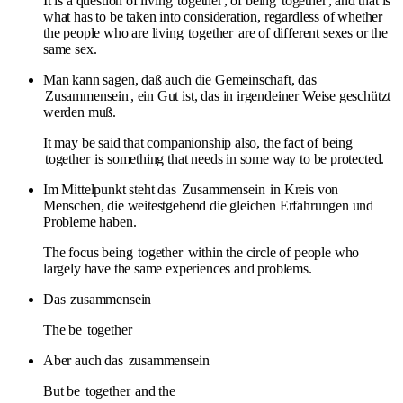
It is a question of living
together
, of being
together
, and that is
what has to be taken into consideration, regardless of whether
the people who are living
together
are of different sexes or the
same sex.
Man kann sagen, daß auch die Gemeinschaft, das
Zusammensein
, ein Gut ist, das in irgendeiner Weise geschützt
werden muß.
It may be said that companionship also, the fact of being
together
is something that needs in some way to be protected.
Im Mittelpunkt steht das
Zusammensein
in Kreis von
Menschen, die weitestgehend die gleichen Erfahrungen und
Probleme haben.
The focus being
together
within the circle of people who
largely have the same experiences and problems.
Das
zusammensein
The be
together
Aber auch das
zusammensein
But be
together
and the