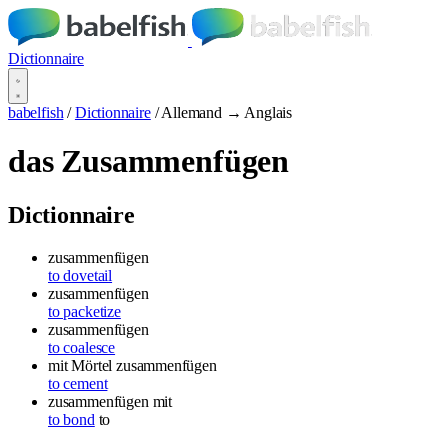
Dictionnaire
babelfish
/
Dictionnaire
/
Allemand → Anglais
das Zusammenfügen
Dictionnaire
zusammenfügen
to dovetail
zusammenfügen
to packetize
zusammenfügen
to coalesce
mit Mörtel zusammenfügen
to cement
zusammenfügen
mit
to bond
to