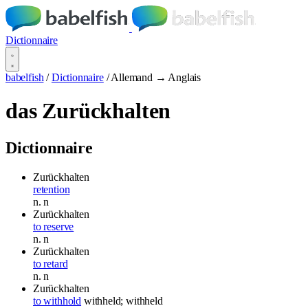
Dictionnaire
babelfish
/
Dictionnaire
/
Allemand → Anglais
das Zurückhalten
Dictionnaire
Zurückhalten
retention
n.
n
Zurückhalten
to reserve
n.
n
Zurückhalten
to retard
n.
n
Zurückhalten
to withhold
withheld; withheld