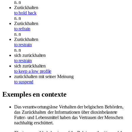
n.
n
Zurückhalten
to hold back
n.
n
Zurückhalten
to refrain
n.
n
Zurückhalten
to restrain
n.
n
sich zurückhalten
to restrain
sich zurückhalten
to keep a low profile
zurückhalten
mit seiner Meinung
to suspend
Exemples en contexte
Das verantwortungslose Verhalten der belgischen Behörden,
das
Zurückhalten
der Informationen über dioxinbelastete
Futter- und Lebensmittel haben das Vertrauen der Menschen
nachhaltig erschüttert.