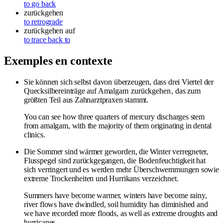
to go back
zurückgehen
to retrograde
zurückgehen auf
to trace back to
Exemples en contexte
Sie können sich selbst davon überzeugen, dass drei Viertel der
Quecksilbereinträge auf Amalgam
zurückgehen
, das zum
größten Teil aus Zahnarztpraxen stammt.
You can see how three quarters of mercury discharges stem
from amalgam, with the majority of them originating in dental
clinics.
Die Sommer sind wärmer geworden, die Winter verregneter,
Flusspegel sind zurückgegangen, die Bodenfeuchtigkeit hat
sich verringert und es werden mehr Überschwemmungen sowie
extreme Trockenheiten und Hurrikans verzeichnet.
Summers have become warmer, winters have become rainy,
river flows have dwindled, soil humidity has diminished and
we have recorded more floods, as well as extreme droughts and
hurricanes.