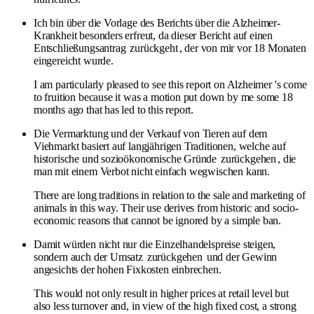
Ich bin über die Vorlage des Berichts über die Alzheimer-
Krankheit besonders erfreut, da dieser Bericht auf einen
Entschließungsantrag
zurückgeht
, der von mir vor 18 Monaten
eingereicht wurde.
I am particularly pleased to see this report on Alzheimer 's come
to fruition because it was a motion put down by me some 18
months ago that has led to this report.
Die Vermarktung und der Verkauf von Tieren auf dem
Viehmarkt basiert auf langjährigen Traditionen, welche auf
historische und sozioökonomische Gründe
zurückgehen
, die
man mit einem Verbot nicht einfach wegwischen kann.
There are long traditions in relation to the sale and marketing of
animals in this way. Their use derives from historic and socio-
economic reasons that cannot be ignored by a simple ban.
Damit würden nicht nur die Einzelhandelspreise steigen,
sondern auch der Umsatz
zurückgehen
und der Gewinn
angesichts der hohen Fixkosten einbrechen.
This would not only result in higher prices at retail level but
also less turnover and, in view of the high fixed cost, a strong