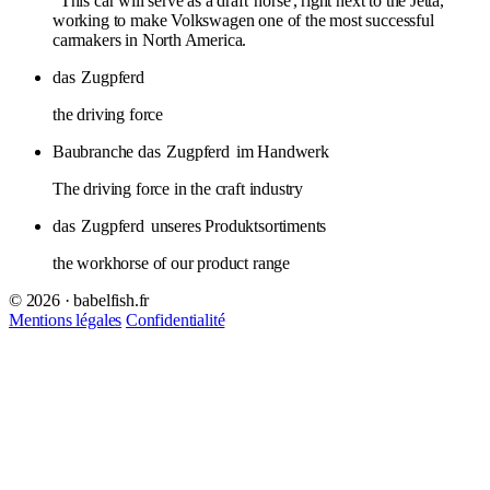
"This car will serve as a draft
horse
, right next to the Jetta,
working to make Volkswagen one of the most successful
carmakers in North America.
das
Zugpferd
the driving force
Baubranche das
Zugpferd
im Handwerk
The driving force in the craft industry
das
Zugpferd
unseres Produktsortiments
the workhorse of our product range
© 2026 · babelfish.fr
Mentions légales
Confidentialité