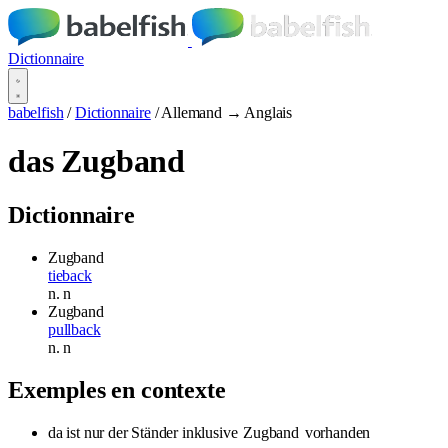
Dictionnaire
babelfish
/
Dictionnaire
/
Allemand → Anglais
das Zugband
Dictionnaire
Zugband
tieback
n.
n
Zugband
pullback
n.
n
Exemples en contexte
da ist nur der Ständer inklusive
Zugband
vorhanden