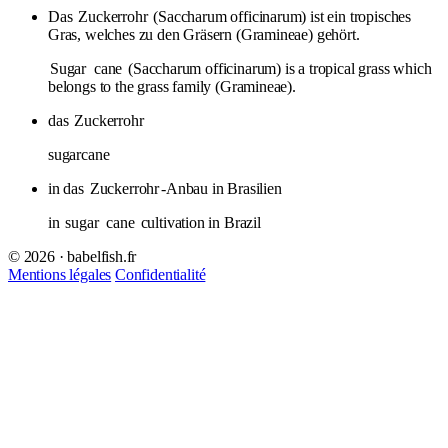
Das
Zuckerrohr
(Saccharum officinarum) ist ein tropisches
Gras, welches zu den Gräsern (Gramineae) gehört.
Sugar
cane
(Saccharum officinarum) is a tropical grass which
belongs to the grass family (Gramineae).
das
Zuckerrohr
sugarcane
in das
Zuckerrohr
-Anbau in Brasilien
in
sugar
cane
cultivation in Brazil
© 2026 · babelfish.fr
Mentions légales
Confidentialité